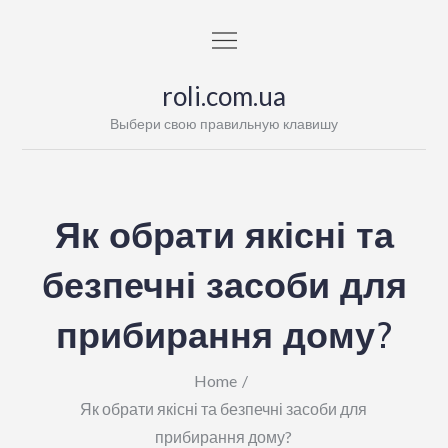
Skip
to
content
roli.com.ua
Выбери свою правильную клавишу
Як обрати якісні та
безпечні засоби для
прибирання дому?
Home
Як обрати якісні та безпечні засоби для
прибирання дому?