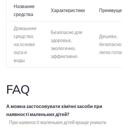
Название
Характеристики
Преимущест
средства
Домашнее
Безопасно для
средство
Дешево,
здоровья,
на основе
безопасно,
экологично,
оцта и
легко готовит
эффективно
воды
FAQ
А можна застосовувати хімічні засоби при
наявності маленьких дітей?
При наявності маленьких дітей краще уникати