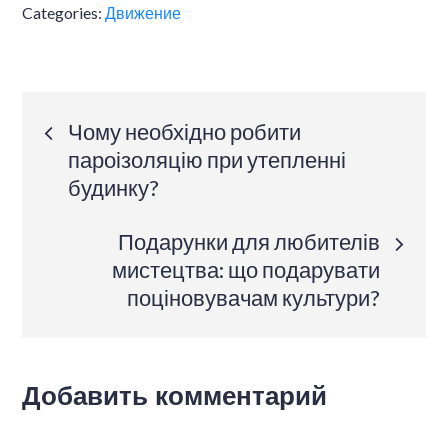
Categories:
Движение
Навигация
Чому необхідно робити
пароізоляцію при утепленні
по
будинку?
записям
Подарунки для любителів
мистецтва: що подарувати
поціновувачам культури?
Добавить комментарий